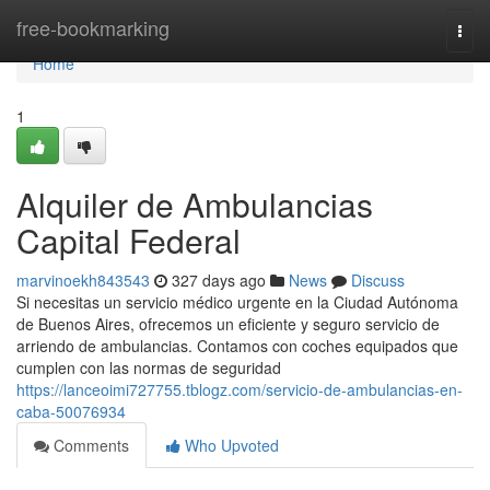
Home
free-bookmarking
Togg
navi
Home
1
Alquiler de Ambulancias
Capital Federal
marvinoekh843543
327 days ago
News
Discuss
Si necesitas un servicio médico urgente en la Ciudad Autónoma
de Buenos Aires, ofrecemos un eficiente y seguro servicio de
arriendo de ambulancias. Contamos con coches equipados que
cumplen con las normas de seguridad
https://lanceoimi727755.tblogz.com/servicio-de-ambulancias-en-
caba-50076934
Comments
Who Upvoted