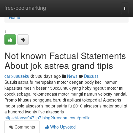
Home
free-bookmarking
Togg
navi
Home
1
Not known Factual Statements
About jok astrea grand tipis
carlx888zek6
326 days ago
News
Discuss
Suzuki satria fu merupakan motor dengan body kecil namun
kapasitas mesin besar 150cc,untuk yang hoby ngebut motor ini
cocok sebagai rekomendasi motor mungil namun velocity handal.
Promo khusus pengguna baru di aplikasi tokopedia! Aksesoris
motor solo aksesoris motor satria fu 2016 aksesoris motor soul gt
a hundred twenty five aksesoris
https://tonys947lfp7.blog2freedom.com/profile
Comments
Who Upvoted