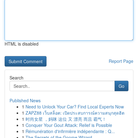
HTML is disabled
Report Page
Search
Go
Published News
1
Need to Unlock Your Car? Find Local Experts Now
1
ZAPZ88 เว็บสล็อต: เปิดประสบการณ์ความสนุกสุดฮิต
1
时尚女星 ，妈咪 这位 又 漂亮 而且 霸气！
1
Conquer Your Gout Attack: Relief is Possible
1
Rémunération d'infirmière indépendante : Q...
1
The Secrets of the Gnome Wizard