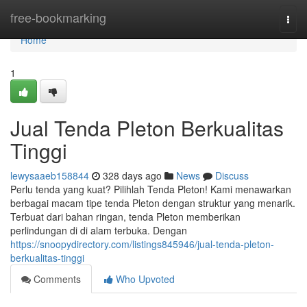
Home
free-bookmarking
Togg
navi
Home
1
Jual Tenda Pleton Berkualitas
Tinggi
lewysaaeb158844
328 days ago
News
Discuss
Perlu tenda yang kuat? Pilihlah Tenda Pleton! Kami menawarkan
berbagai macam tipe tenda Pleton dengan struktur yang menarik.
Terbuat dari bahan ringan, tenda Pleton memberikan
perlindungan di di alam terbuka. Dengan
https://snoopydirectory.com/listings845946/jual-tenda-pleton-
berkualitas-tinggi
Comments
Who Upvoted