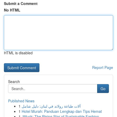
Submit a Comment
No HTML
HTML is disabled
Report Page
Search
Go
Published News
1
آلات طباعة رولاند في لبنان: دليل شامل
1
Hotel Murah: Panduan Lengkap dan Tips Hemat
1
Jililuck: The Rising Star of Sustainable Fashion