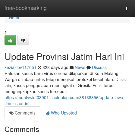
Home
free-bookmarking
Togg
navi
Home
1
Update Provinsi Jatim Hari Ini
keziajcbv117051
328 days ago
News
Discuss
Ratusan kasus baru virus corona dilaporkan di Kota Malang.
Warga diimbau untuk tetap mengikuti protokol kesehatan. Di sisi
lain, kasus penggelapan meningkat di Gresik. Polisi terus
mengungkapkan kasus tersebut.
https://montywidf039011.actoblog.com/38138356/update-jawa-
timur-saat-ini
Comments
Who Upvoted
Comments