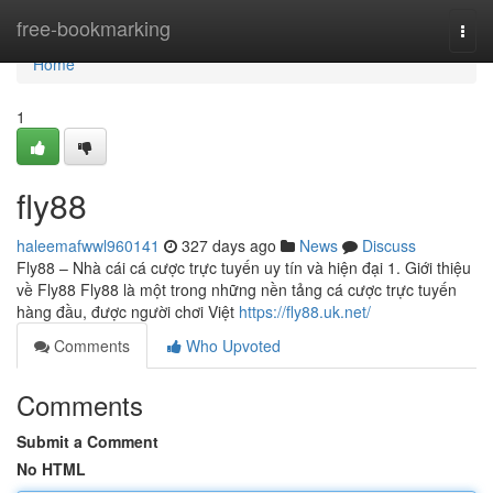
Home
free-bookmarking
Togg
navi
Home
1
fly88
haleemafwwl960141
327 days ago
News
Discuss
Fly88 – Nhà cái cá cược trực tuyến uy tín và hiện đại 1. Giới thiệu
về Fly88 Fly88 là một trong những nền tảng cá cược trực tuyến
hàng đầu, được người chơi Việt
https://fly88.uk.net/
Comments
Who Upvoted
Comments
Submit a Comment
No HTML