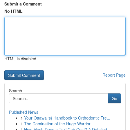
Submit a Comment
No HTML
HTML is disabled
Report Page
Search
Go
Published News
1
Your Ottawa 's} Handbook to Orthodontic Tre...
1
The Domination of the Huge Warrior
1
How Much Does a Taxi Cab Cost? A Detailed