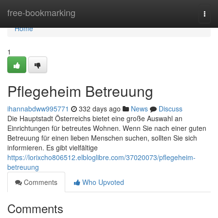
Home
free-bookmarking
Togg
navi
Home
1
Pflegeheim Betreuung
ihannabdww995771
332 days ago
News
Discuss
Die Hauptstadt Österreichs bietet eine große Auswahl an
Einrichtungen für betreutes Wohnen. Wenn Sie nach einer guten
Betreuung für einen lieben Menschen suchen, sollten Sie sich
informieren. Es gibt vielfältige
https://lorixcho806512.elbloglibre.com/37020073/pflegeheim-
betreuung
Comments
Who Upvoted
Comments