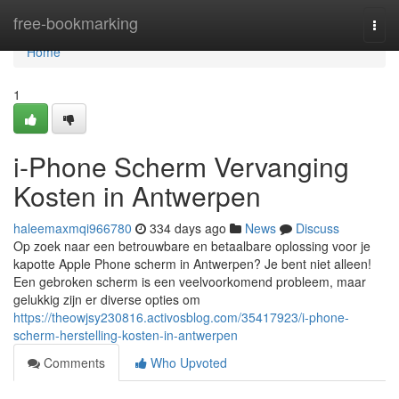
Home
free-bookmarking
Togg
navi
Home
1
i-Phone Scherm Vervanging
Kosten in Antwerpen
haleemaxmqi966780
334 days ago
News
Discuss
Op zoek naar een betrouwbare en betaalbare oplossing voor je
kapotte Apple Phone scherm in Antwerpen? Je bent niet alleen!
Een gebroken scherm is een veelvoorkomend probleem, maar
gelukkig zijn er diverse opties om
https://theowjsy230816.activosblog.com/35417923/i-phone-
scherm-herstelling-kosten-in-antwerpen
Comments
Who Upvoted