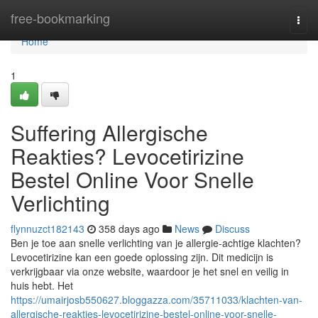
Home
free-bookmarking
Togg
navi
Home
1
Suffering Allergische
Reakties? Levocetirizine
Bestel Online Voor Snelle
Verlichting
flynnuzct182143
358 days ago
News
Discuss
Ben je toe aan snelle verlichting van je allergie-achtige klachten?
Levocetirizine kan een goede oplossing zijn. Dit medicijn is
verkrijgbaar via onze website, waardoor je het snel en veilig in
huis hebt. Het
https://umairjosb550627.bloggazza.com/35711033/klachten-van-
allergische-reakties-levocetirizine-bestel-online-voor-snelle-