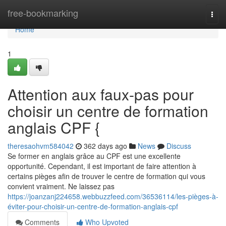
Home
free-bookmarking
Togg
navi
Home
1
Attention aux faux-pas pour
choisir un centre de formation
anglais CPF {
theresaohvm584042
362 days ago
News
Discuss
Se former en anglais grâce au CPF est une excellente
opportunité. Cependant, il est important de faire attention à
certains pièges afin de trouver le centre de formation qui vous
convient vraiment. Ne laissez pas
https://joanzanj224658.webbuzzfeed.com/36536114/les-pièges-à-
éviter-pour-choisir-un-centre-de-formation-anglais-cpf
Comments
Who Upvoted