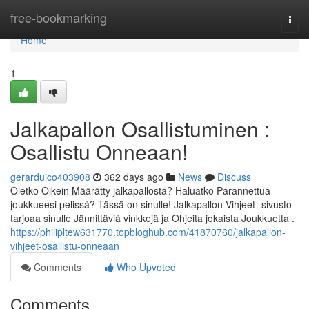
Home
free-bookmarking
Togg
navi
Home
1
Jalkapallon Osallistuminen :
Osallistu Onneaan!
gerarduico403908
362 days ago
News
Discuss
Oletko Oikein Määrätty jalkapallosta? Haluatko Parannettua
joukkueesi pelissä? Tässä on sinulle! Jalkapallon Vihjeet -sivusto
tarjoaa sinulle Jännittäviä vinkkejä ja Ohjeita jokaista Joukkuetta .
https://philipltew631770.topbloghub.com/41870760/jalkapallon-
vihjeet-osallistu-onneaan
Comments
Who Upvoted
Comments