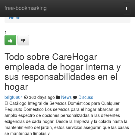
Home
free-bookmarking
Togg
navi
Home
1
Todo sobre CareHogar
empleada de hogar interna y
sus responsabilidades en el
hogar
billgf0604
360 days ago
News
Discuss
El Catálogo Integral de Servicios Domésticos para Cualquier
Requisito Doméstico Los servicios para el hogar abarcan un
amplio espectro de opciones personalizadas a las diferentes
exigencias de cada hogar. Desde la limpieza y la colada hasta la
mantenimiento del jardín, estos servicios aseguran que las casas
se mantengan limpias y