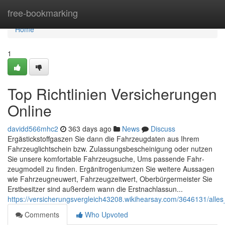
Home
free-bookmarking
Home
1
Top Richtlinien Versicherungen
Online
davidd566mhc2
363 days ago
News
Discuss
Ergästickstoffgas­zen Sie dann die Fahr­zeug­da­ten aus Ihrem
Fahr­zeug­lichtschein bzw. Zulas­sungs­be­schei­ni­gung oder nut­zen
Sie unse­re kom­for­ta­ble Fahr­zeug­su­che, Ums pas­sen­de Fahr­
zeug­mo­dell zu fin­den. Ergänitrogenium­zen Sie wei­te­re Aussagen
wie Fahr­zeug­neu­wert, Fahr­zeug­zeit­wert, Oberbürgermeister Sie
Erst­be­sit­zer sind außerdem wann die Erst­nach­las­sun...
https://versicherungsvergleich43208.wikihearsay.com/3646131/alle
Comments
Who Upvoted