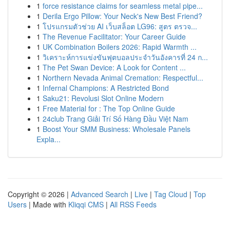
1
force resistance claims for seamless metal pipe...
1
Derila Ergo Pillow: Your Neck's New Best Friend?
1
โปรแกรมตัวช่วย AI เว็บสล็อต LG96: สูตร ตรวจ...
1
The Revenue Facilitator: Your Career Guide
1
UK Combination Boilers 2026: Rapid Warmth ...
1
วิเคราะห์การแข่งขันฟุตบอลประจำวันอังคารที่ 24 ก...
1
The Pet Swan Device: A Look for Content ...
1
Northern Nevada Animal Cremation: Respectful...
1
Infernal Champions: A Restricted Bond
1
Saku21: Revolusi Slot Online Modern
1
Free Material for : The Top Online Guide
1
24club Trang Giải Trí Số Hàng Đầu Việt Nam
1
Boost Your SMM Business: Wholesale Panels
Expla...
Copyright © 2026 |
Advanced Search
|
Live
|
Tag Cloud
|
Top
Users
| Made with
Kliqqi CMS
|
All RSS Feeds