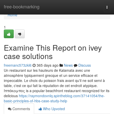
Home
free-bookmarking
Togg
navi
Home
1
Examine This Report on ivey
case solutions
freemanc573zkl6
365 days ago
News
Discuss
Un restaurant sur les hauteurs de Kalamata avec une
atmosphère typiquement grecque et un service efficace et
impeccable. Le choix du poisson frais avant qu'il ne soit servi à
table, c'est ce qui fait la réputation de cet endroit atypique.
Ιππόκαμπος is a popular beachfront restaurant recognized for its
delicious
https://raymondovnlq.spintheblog.com/37141054/the-
basic-principles-of-hbs-case-study-help
Comments
Who Upvoted