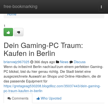
Home
free-bookmarking
Togg
navi
Home
1
Dein Gaming-PC Traum:
Kaufen in Berlin
brianvwjz967025
366 days ago
News
Discuss
Wenn du in/bei/mit Berlin nach/auf/zum einem perfekten Gaming-
PC blickst, bist du hier genau richtig. Die Stadt bietet eine
ausgezeichnete Auswahl an Shops und Online-Händlern, die dir
das passende Equipment für
https://gretageag530208.blogdiloz.com/35037443/dein-gaming-
pc-traum-kaufen-in-berlin
Comments
Who Upvoted