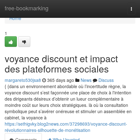
Home
free-bookmarking
Togg
navi
Home
1
voyance discount et impact
des plateformes sociales
margareto530jsa8
365 days ago
News
Discuss
{ {dans un environnement abordable où l’incertitude règne, la
voyance discount s’est façonnée une place de choix à l'intention
des dirigeants désireux d’obtenir un lueur complémentaire à
moindre coût sur leurs choix stratégiques. là où la consultation
symbolique peut s’avérer onéreuse et stimuler un assemblée en
cabinet, la voyance à
https://sethigvky.blog2news.com/37298693/voyance-discount-
révolutionnaires-silhouette-de-monétisation
Comments
Who Upvoted