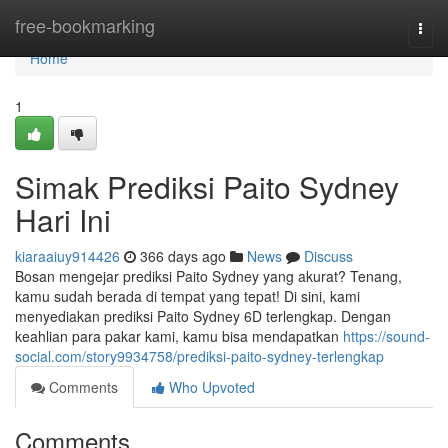
Home
free-bookmarking
Togg
navi
Home
1
Simak Prediksi Paito Sydney
Hari Ini
kiaraaiuy914426
366 days ago
News
Discuss
Bosan mengejar prediksi Paito Sydney yang akurat? Tenang,
kamu sudah berada di tempat yang tepat! Di sini, kami
menyediakan prediksi Paito Sydney 6D terlengkap. Dengan
keahlian para pakar kami, kamu bisa mendapatkan
https://sound-
social.com/story9934758/prediksi-paito-sydney-terlengkap
Comments
Who Upvoted
Comments