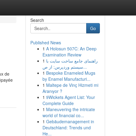
Search
Go
Published News
1
A Holosun 507C: An Deep
Examination Review
1
راهنمای جامع ساخت سایت با
سیستم وردپرس: از ص...
1
Bespoke Enameled Mugs
ux de
by Enamel Manufacturi...
répayée
1
Maltepe de Vinç Hizmeti mi
Aranıyor ?
1
9Wickets Agent List: Your
Complete Guide
1
Maneuvering the intricate
world of financial co...
1
Gebäudemanagement in
Deutschland: Trends und
He...