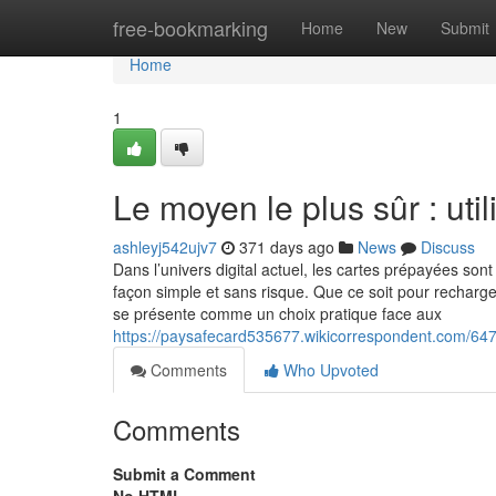
Home
free-bookmarking
Home
New
Submit
Home
1
Le moyen le plus sûr : uti
ashleyj542ujv7
371 days ago
News
Discuss
Dans l’univers digital actuel, les cartes prépayées so
façon simple et sans risque. Que ce soit pour recharge
se présente comme un choix pratique face aux
https://paysafecard535677.wikicorrespondent.com/647
Comments
Who Upvoted
Comments
Submit a Comment