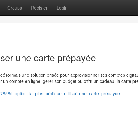
Groups
Register
Login
liser une carte prépayée
nt désormais une solution prisée pour approvisionner ses comptes digita
r un compte en ligne, gérer son budget ou offrir un cadeau, la carte p
7858/l_option_la_plus_pratique_utiliser_une_carte_prépayée