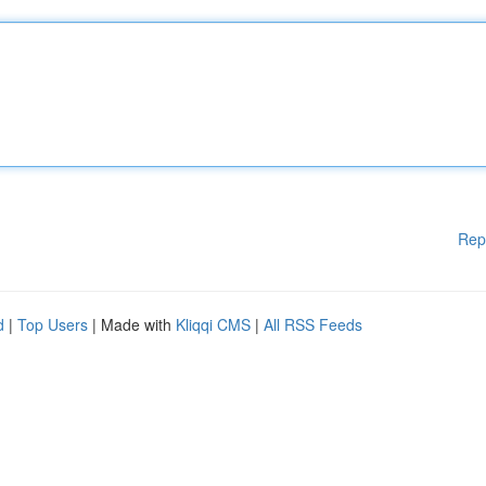
Rep
d
|
Top Users
| Made with
Kliqqi CMS
|
All RSS Feeds