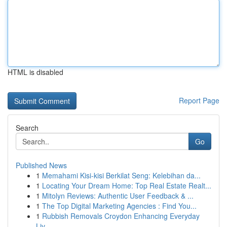
HTML is disabled
Report Page
Search
Go
Published News
1
Memahami Kisi-kisi Berkilat Seng: Kelebihan da...
1
Locating Your Dream Home: Top Real Estate Realt...
1
Mitolyn Reviews: Authentic User Feedback & ...
1
The Top Digital Marketing Agencies : Find You...
1
Rubbish Removals Croydon Enhancing Everyday
Liv...