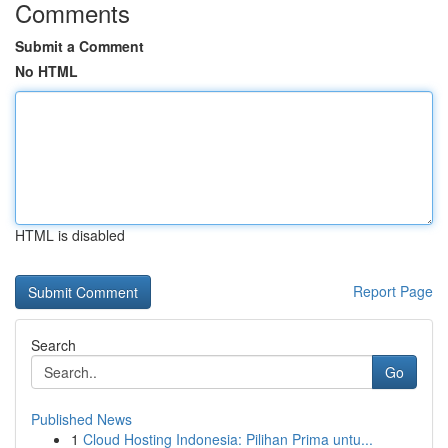
Comments
Submit a Comment
No HTML
HTML is disabled
Report Page
Search
Go
Published News
1
Cloud Hosting Indonesia: Pilihan Prima untu...