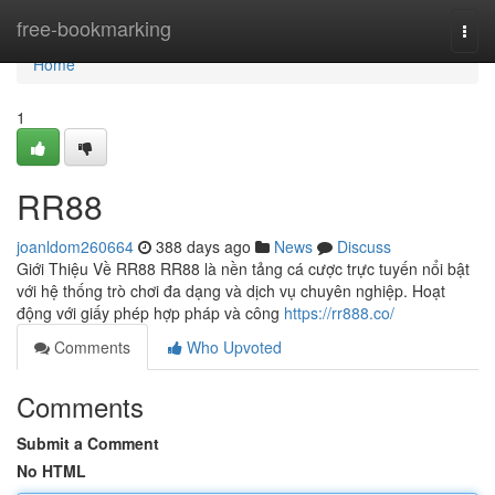
Home
free-bookmarking
Togg
navi
Home
1
RR88
joanldom260664
388 days ago
News
Discuss
Giới Thiệu Về RR88 RR88 là nền tảng cá cược trực tuyến nổi bật
với hệ thống trò chơi đa dạng và dịch vụ chuyên nghiệp. Hoạt
động với giấy phép hợp pháp và công
https://rr888.co/
Comments
Who Upvoted
Comments
Submit a Comment
No HTML