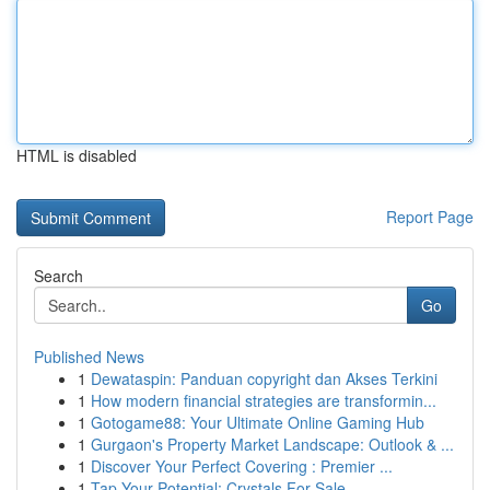
HTML is disabled
Report Page
Search
Go
Published News
1
Dewataspin: Panduan copyright dan Akses Terkini
1
How modern financial strategies are transformin...
1
Gotogame88: Your Ultimate Online Gaming Hub
1
Gurgaon's Property Market Landscape: Outlook & ...
1
Discover Your Perfect Covering : Premier ...
1
Tap Your Potential: Crystals For Sale