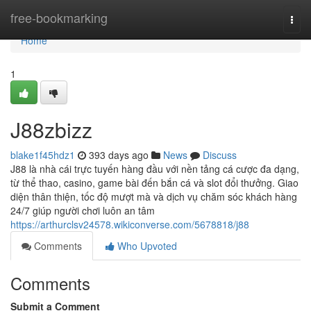
Home
free-bookmarking
Togg
navi
Home
1
J88zbizz
blake1f45hdz1
393 days ago
News
Discuss
J88 là nhà cái trực tuyến hàng đầu với nền tảng cá cược đa dạng,
từ thể thao, casino, game bài đến bắn cá và slot đổi thưởng. Giao
diện thân thiện, tốc độ mượt mà và dịch vụ chăm sóc khách hàng
24/7 giúp người chơi luôn an tâm
https://arthurclsv24578.wikiconverse.com/5678818/j88
Comments
Who Upvoted
Comments
Submit a Comment