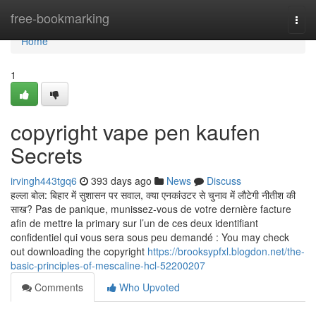
Home
free-bookmarking
Togg
navi
Home
1
copyright vape pen kaufen
Secrets
irvingh443tgq6
393 days ago
News
Discuss
हल्ला बोल: बिहार में सुशासन पर सवाल, क्या एनकांउटर से चुनाव में लौटेगी नीतीश की
साख? Pas de panique, munissez-vous de votre dernière facture
afin de mettre la primary sur l’un de ces deux identifiant
confidentiel qui vous sera sous peu demandé : You may check
out downloading the copyright
https://brooksypfxl.blogdon.net/the-
basic-principles-of-mescaline-hcl-52200207
Comments
Who Upvoted