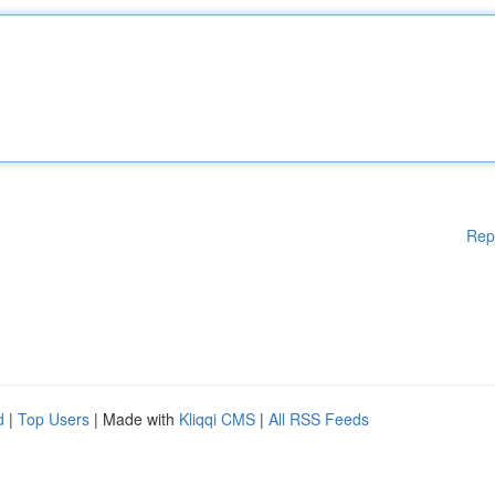
Rep
d
|
Top Users
| Made with
Kliqqi CMS
|
All RSS Feeds