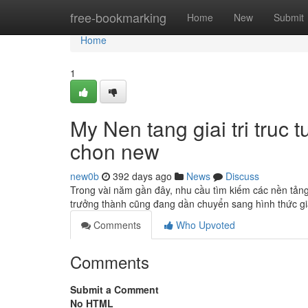
Home
free-bookmarking
Home
New
Submit
Home
1
My Nen tang giai tri truc
chon new
new0b
392 days ago
News
Discuss
Trong vài năm gần đây, nhu cầu tìm kiếm các nền tảng 
trưởng thành cũng đang dần chuyển sang hình thức giải
Comments
Who Upvoted
Comments
Submit a Comment
No HTML