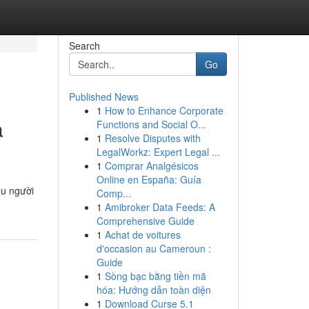
Search
Go
Published News
1
How to Enhance Corporate
a
Functions and Social O...
1
Resolve Disputes with
LegalWorkz: Expert Legal ...
1
Comprar Analgésicos
Online en España: Guía
ều người
Comp...
1
Amibroker Data Feeds: A
Comprehensive Guide
1
Achat de voitures
d'occasion au Cameroun :
Guide
1
Sòng bạc bằng tiền mã
hóa: Hướng dẫn toàn diện
1
Download Curse 5.1