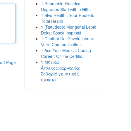
1
Reputable Electrical
Upgrades Start with a Hill...
1
Blvd Health : Your Route to
Total Health
1
{Ratudepo: Mengenal Lebih
Dekat Sosok Inspiratif
1
Chatbot IA : Révolutionnez
Votre Communication
1
Ace Your Medical Coding
Career: Online Certific...
1
Μύτικα
ort Page
Αιτωλοακαρνανία:
Σοβαρά γευστικές
εμπειρ...