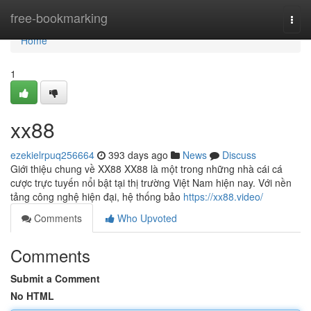
Home
free-bookmarking
Togg
navi
Home
1
xx88
ezekielrpuq256664
393 days ago
News
Discuss
Giới thiệu chung về XX88 XX88 là một trong những nhà cái cá
cược trực tuyến nổi bật tại thị trường Việt Nam hiện nay. Với nền
tảng công nghệ hiện đại, hệ thống bảo
https://xx88.video/
Comments
Who Upvoted
Comments
Submit a Comment
No HTML