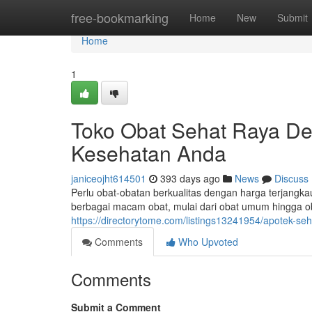
Home
free-bookmarking
Home
New
Submit
Home
1
Toko Obat Sehat Raya Den
Kesehatan Anda
janiceojht614501
393 days ago
News
Discuss
Perlu obat-obatan berkualitas dengan harga terjangk
berbagai macam obat, mulai dari obat umum hingga ob
https://directorytome.com/listings13241954/apotek-se
Comments
Who Upvoted
Comments
Submit a Comment