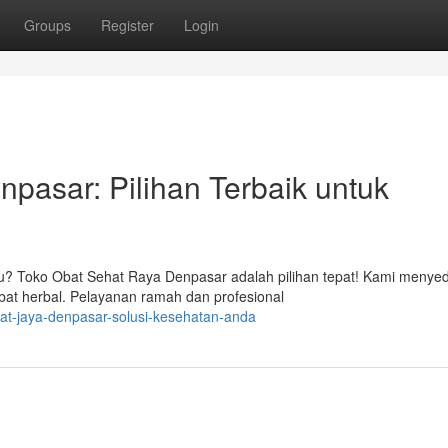
Groups
Register
Login
pasar: Pilihan Terbaik untuk
au? Toko Obat Sehat Raya Denpasar adalah pilihan tepat! Kami menye
at herbal. Pelayanan ramah dan profesional
hat-jaya-denpasar-solusi-kesehatan-anda