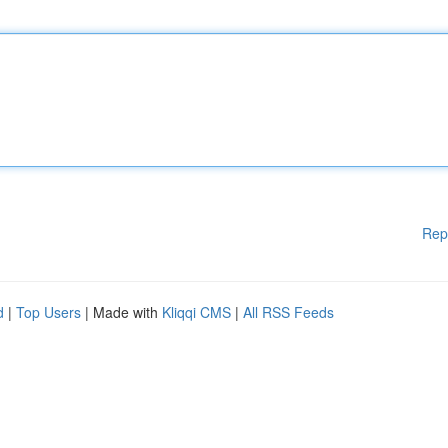
Rep
d
|
Top Users
| Made with
Kliqqi CMS
|
All RSS Feeds