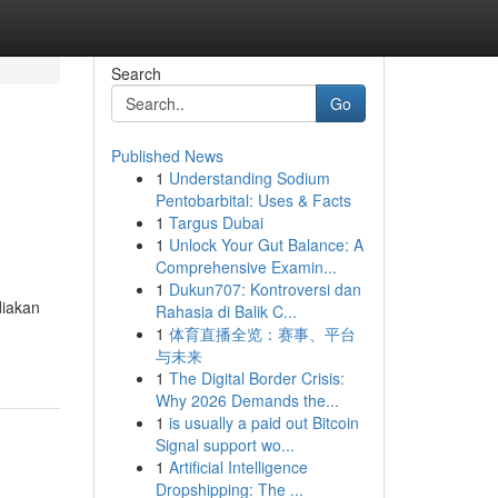
Search
Go
Published News
1
Understanding Sodium
Pentobarbital: Uses & Facts
1
Targus Dubai
1
Unlock Your Gut Balance: A
Comprehensive Examin...
1
Dukun707: Kontroversi dan
diakan
Rahasia di Balik C...
1
体育直播全览：赛事、平台
与未来
1
The Digital Border Crisis:
Why 2026 Demands the...
1
is usually a paid out Bitcoin
Signal support wo...
1
Artificial Intelligence
Dropshipping: The ...