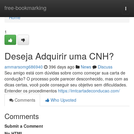
Home
free-bookmarking
Togg
navi
Home
1
Deseja Adquirir uma CNH?
ammarsomg686940
396 days ago
News
Discuss
Seu amigo está com dúvidas sobre como começar sua carta de
condução? O processo pode parecer desconhecido, mas com as
dicas certas, você pode conseguir seu objetivo sem dificuldades.
Entender os procedimentos
https://imtcartadeconducao.com/
Comments
Who Upvoted
Comments
Submit a Comment
No HTML