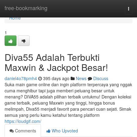
Home
free-bookmarking
Togg
navi
Home
1
Diva55 Adalah Terbukti
Maxwin & Jackpot Besar!
daniel4o78pmh4
395 days ago
News
Discuss
Suka main game online dan ingin platform terpercaya yang nggak
cuma menghibur tapi juga memberi peluang besar untuk
menang? DIVA55 adalah pilihan terbaik untukmu! Dengan koleksi
game terbaik, peluang Maxwin yang tinggi, hingga bonus
melimpah, Diva55 menjadi favorit para pencari cuan sejati. Simak
semua yang perlu kamu ketahui tentang platform
https://loudgif.com/
Comments
Who Upvoted