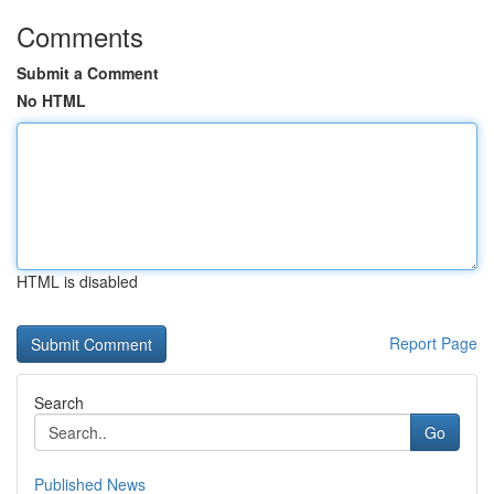
Comments
Submit a Comment
No HTML
HTML is disabled
Report Page
Search
Go
Published News