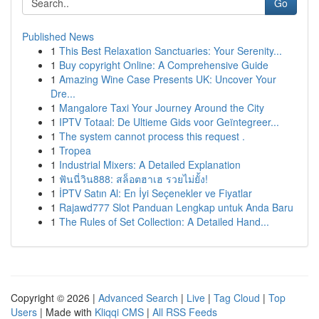
Go
Published News
1
This Best Relaxation Sanctuaries: Your Serenity...
1
Buy copyright Online: A Comprehensive Guide
1
Amazing Wine Case Presents UK: Uncover Your
Dre...
1
Mangalore Taxi Your Journey Around the City
1
IPTV Totaal: De Ultieme Gids voor Geïntegreer...
1
The system cannot process this request .
1
Tropea
1
Industrial Mixers: A Detailed Explanation
1
ฟันนี่วิน888: สล็อตฮาเฮ รวยไม่ยั้ง!
1
İPTV Satın Al: En İyi Seçenekler ve Fiyatlar
1
Rajawd777 Slot Panduan Lengkap untuk Anda Baru
1
The Rules of Set Collection: A Detailed Hand...
Copyright © 2026 |
Advanced Search
|
Live
|
Tag Cloud
|
Top
Users
| Made with
Kliqqi CMS
|
All RSS Feeds