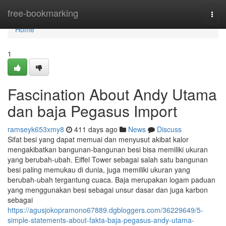
Home
free-bookmarking
Togg
navi
Home
1
Fascination About Andy Utama
dan baja Pegasus Import
ramseyk653xmy8
411 days ago
News
Discuss
Sifat besi yang dapat memuai dan menyusut akibat kalor
mengakibatkan bangunan-bangunan besi bisa memiliki ukuran
yang berubah-ubah. Eiffel Tower sebagai salah satu bangunan
besi paling memukau di dunia, juga memiliki ukuran yang
berubah-ubah tergantung cuaca. Baja merupakan logam paduan
yang menggunakan besi sebagai unsur dasar dan juga karbon
sebagai
https://agusjokopramono67889.dgbloggers.com/36229649/5-
simple-statements-about-fakta-baja-pegasus-andy-utama-