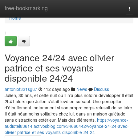
Home
free-bookmarking
Togg
navi
Home
1
Voyance 24/24 avec olivier
patrice et ses voyants
disponible 24/24
antoniof321sgu7
412 days ago
News
Discuss
Julien, 30 ans, et cette nuit où il n’a plus notoire développer Il était
2h41 alors que Julien s’était levé en sursaut. Une perception
d’étouffement, notamment si son propre corps refusait de se taire.
Il était néanmoins solitaires chez lui, dans un maison quiétude,
sans distractions extérieur. Mais des éléments,
https://voyance-
audiotel83614.activosblog.com/34660442/voyance-24-24-avec-
olivier-patrice-et-ses-voyants-disponible-24-24