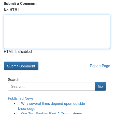
Submit a Comment
No HTML
HTML is disabled
Report Page
Search
Go
Published News
1
Why several firms depend upon outside
knowledge...
1
Our Top Realtor: Find A Dream Home