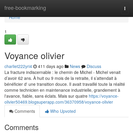
Home
free-bookmarking
Togg
navi
Home
1
Voyance olivier
charliet222yri4
411 days ago
News
Discuss
La fracture indiscernable : le chemin de Michel - Michel venait
d’avoir 62 ans. À huit ou 9 mois de la retraite, il s’attendait à
bénéficier d' une transition douce. Il avait travaillé toute la réalité
comme technicien en maintenance industrielle, grandement à
l'avance, fiable, sans éclats. Mais sur quatre
https://voyance-
olivier50469.blogsuperapp.com/36370958/voyance-olivier
Comments
Who Upvoted
Comments