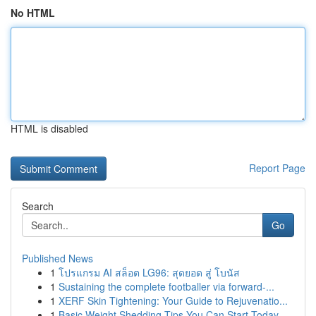
No HTML
HTML is disabled
Report Page
Search
Go
Published News
1
โปรแกรม AI สล็อต LG96: สุดยอด สู่ โบนัส
1
Sustaining the complete footballer via forward-...
1
XERF Skin Tightening: Your Guide to Rejuvenatio...
1
Basic Weight Shedding Tips You Can Start Today