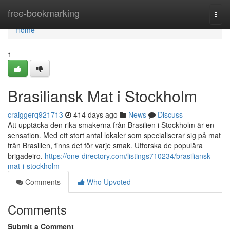
Home
free-bookmarking
Togg
navi
Home
1
Brasiliansk Mat i Stockholm
craiggerq921713
414 days ago
News
Discuss
Att upptäcka den rika smakerna från Brasilien i Stockholm är en
sensation. Med ett stort antal lokaler som specialiserar sig på mat
från Brasilien, finns det för varje smak. Utforska de populära
brigadeiro.
https://one-directory.com/listings710234/brasiliansk-
mat-i-stockholm
Comments
Who Upvoted
Comments
Submit a Comment