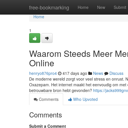
Home
free-bookmarking
Home
New
Submit
Home
1
Waarom Steeds Meer Me
Online
henryo876pro4
417 days ago
News
Discuss
De moderne wereld zorgt voor veel stress en onrust. 
Oxazepam. Het internet maakt het eenvoudig om met é
betrouwbare bron hebt gevonden?
https://jacks999gn
Comments
Who Upvoted
Comments
Submit a Comment