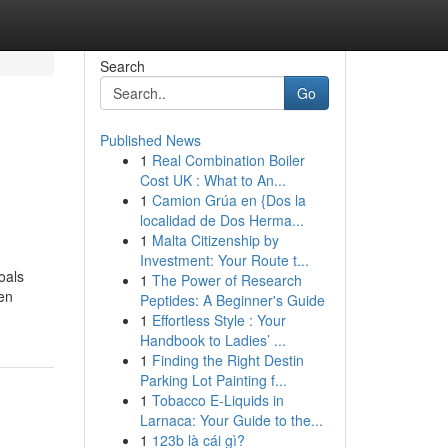
Search
Go
Published News
1
Real Combination Boiler
Cost UK : What to An...
1
Camion Grúa en {Dos la
localidad de Dos Herma...
1
Malta Citizenship by
Investment: Your Route t...
oals
1
The Power of Research
en
Peptides: A Beginner's Guide
1
Effortless Style : Your
Handbook to Ladies’ ...
1
Finding the Right Destin
Parking Lot Painting f...
1
Tobacco E-Liquids in
Larnaca: Your Guide to the...
1
123b là cái gì?