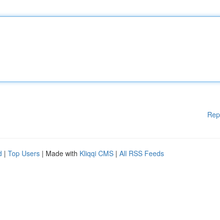
Rep
d
|
Top Users
| Made with
Kliqqi CMS
|
All RSS Feeds