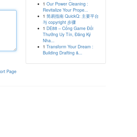
1
Our Power Cleaning :
Revitalize Your Prope...
1
简易指南 QuickQ: 主要平台
与 copyright 步骤
1
DE88 – Cổng Game Đổi
Thưởng Uy Tín, Đăng Ký
Nha...
1
Transform Your Dream :
Building Drafting &...
ort Page