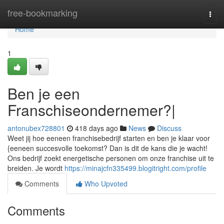
Home
free-bookmarking
Togg
navi
Home
1
Ben je een
Franschiseondernemer?|
antonubex728801
418 days ago
News
Discuss
Weet jij hoe eeneen franchisebedrijf starten en ben je klaar voor
{eeneen succesvolle toekomst? Dan is dit de kans die je wacht!
Ons bedrijf zoekt energetische personen om onze franchise uit te
breiden. Je wordt
https://minajcfn335499.blogitright.com/profile
Comments
Who Upvoted
Comments