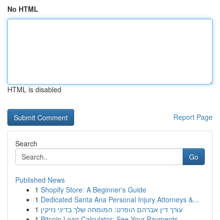
No HTML
HTML is disabled
Report Page
Search
Go
Published News
1
Shopify Store: A Beginner's Guide
1
Dedicated Santa Ana Personal Injury Attorneys &...
1
עורך דין אברהם הופרט: המומחה שלך בדיני נזיקין
1
Bitcoin Loan Calculator: See Your Payments