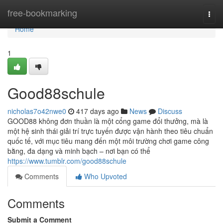
Home
free-bookmarking
Togg
navi
Home
1
Good88schule
nicholas7o42nwe0
417 days ago
News
Discuss
GOOD88 không đơn thuần là một cổng game đổi thưởng, mà là
một hệ sinh thái giải trí trực tuyến được vận hành theo tiêu chuẩn
quốc tế, với mục tiêu mang đến một môi trường chơi game công
bằng, đa dạng và minh bạch – nơi bạn có thể
https://www.tumblr.com/good88schule
Comments
Who Upvoted
Comments
Submit a Comment