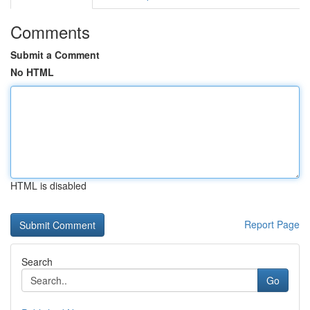
Comments
Submit a Comment
No HTML
HTML is disabled
Report Page
Search
Go