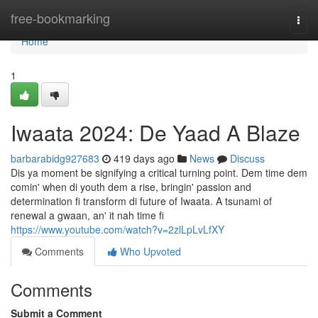
Home
free-bookmarking
Togg
navi
Home
1
Iwaata 2024: De Yaad A Blaze
barbarabidg927683
419 days ago
News
Discuss
Dis ya moment be signifying a critical turning point. Dem time dem
comin' when di youth dem a rise, bringin' passion and
determination fi transform di future of Iwaata. A tsunami of
renewal a gwaan, an' it nah time fi
https://www.youtube.com/watch?v=2zlLpLvLfXY
Comments
Who Upvoted
Comments
Submit a Comment