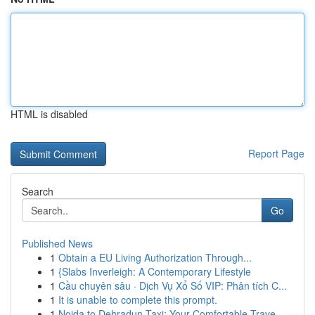
HTML is disabled
Report Page
Search
Go
Published News
1
Obtain a EU Living Authorization Through...
1
{Slabs Inverleigh: A Contemporary Lifestyle
1
Cầu chuyên sâu · Dịch Vụ Xổ Số VIP: Phân tích C...
1
It is unable to complete this prompt.
1
Noida to Dehradun Taxi: Your Comfortable Trave...