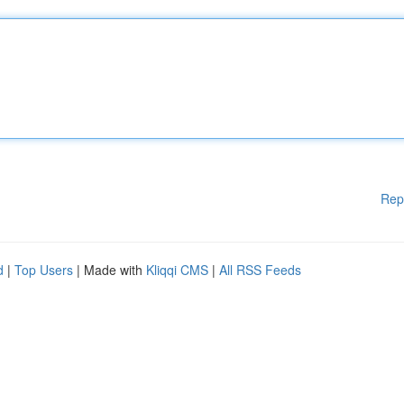
Rep
d
|
Top Users
| Made with
Kliqqi CMS
|
All RSS Feeds