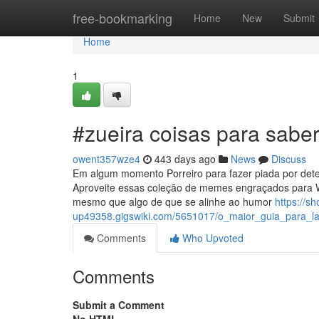
Home
free-bookmarking
Home
New
Submit
Home
1
#zueira coisas para sabe
owent357wze4
443 days ago
News
Discuss
Em algum momento Porreiro para fazer piada por det
Aproveite essas coleção de memes engraçados para Wh
mesmo que algo de que se alinhe ao humor
https://s
up49358.gigswiki.com/5651017/o_maior_guia_para_la
Comments
Who Upvoted
Comments
Submit a Comment