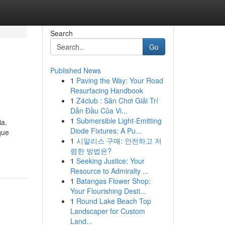
Search
Go
Published News
1
Paving the Way: Your Road
Resurfacing Handbook
1
Z4club : Sân Chơi Giải Trí
Dẫn Đầu Của Vi...
1
Submersible Light-Emitting
ia.
Diode Fixtures: A Pu...
que
1
시알리스 구매: 안전하고 저
렴한 방법은?
1
Seeking Justice: Your
Resource to Admiralty ...
1
Batangas Flower Shop:
Your Flourishing Desti...
1
Round Lake Beach Top
Landscaper for Custom
Land...