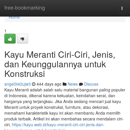
Home
free-bookmarking
Togg
navi
Home
1
Kayu Meranti Ciri-Ciri, Jenis,
dan Keunggulannya untuk
Konstruksi
angel3i42ujw3
444 days ago
News
Discuss
Kayu Meranti adalah salah satu material bangunan paling populer
di Indonesia, dikenal karena kekuatan, keindahan serat, dan
harganya yang terjangkau. Jika Anda sedang mencari jual kayu
Meranti untuk proyek konstruksi, furniture, atau dekorasi,
memahami karakteristik kayu ini akan membantu Anda memilih
produk terbaik. Artikel ini akan membahas secara mendalam ciri-
ciri,
https://kayu.web.id/kayu-meranti-ciri-ciri-jenis-dan-