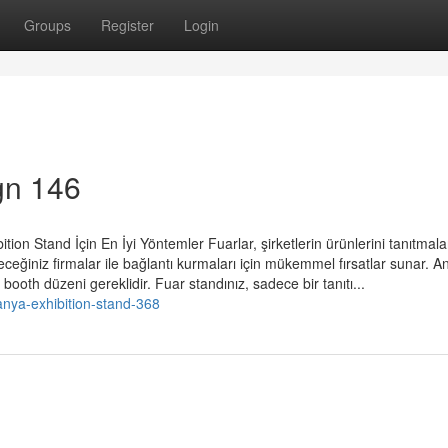
Groups
Register
Login
gn 146
on Stand İçin En İyi Yöntemler Fuarlar, şirketlerin ürünlerini tanıtmalar
eceğiniz firmalar ile bağlantı kurmaları için mükemmel fırsatlar sunar. A
r booth düzeni gereklidir. Fuar standınız, sadece bir tanıtı...
nya-exhibition-stand-368