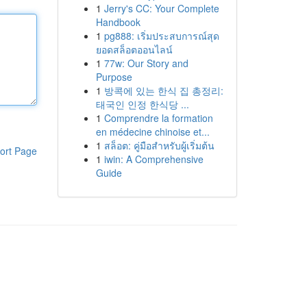
1
Jerry's CC: Your Complete
Handbook
1
pg888: เริ่มประสบการณ์สุด
ยอดสล็อตออนไลน์
1
77w: Our Story and
Purpose
1
방콕에 있는 한식 집 총정리:
태국인 인정 한식당 ...
1
Comprendre la formation
en médecine chinoise et...
1
สล็อต: คู่มือสำหรับผู้เริ่มต้น
ort Page
1
iwin: A Comprehensive
Guide