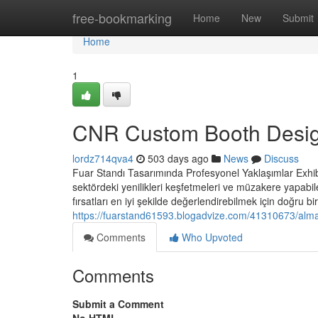
Home
free-bookmarking
Home
New
Submit
Home
1
CNR Custom Booth Desi
lordz714qva4
503 days ago
News
Discuss
Fuar Standı Tasarımında Profesyonel Yaklaşımlar Exhibiti
sektördeki yenilikleri keşfetmeleri ve müzakere yapabil
fırsatları en iyi şekilde değerlendirebilmek için doğru bi
https://fuarstand61593.blogadvize.com/41310673/alma
Comments
Who Upvoted
Comments
Submit a Comment