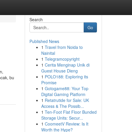
Search
Go
Published News
1
Travel from Noida to
Nainital
1
Telegramcopyright
1
Cerita Menginap Unik di
Guest House Dieng
ı,
1
POLO188: Exploring its
ncak, bu
Promise
1
Gotogame88: Your Top
Digital Gaming Platform
1
Retatrutide for Sale: UK
Access & The Possib...
1
Ten-Foot Flat Floor Bunded
Storage Units: Secur...
1
CoomeetV Review: Is It
Worth the Hype?