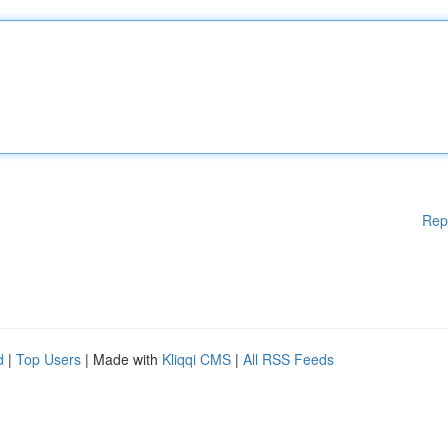
Rep
d
|
Top Users
| Made with
Kliqqi CMS
|
All RSS Feeds