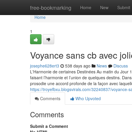
Home
free-bookmarking
Home
New
Submit
Home
1
Voyance sans cb avec jol
josephe628ert3
538 days ago
News
Discuss
L'Harmonie de certaines Destinées Au matin du Jour 11
faisant l’harmonie et l’union de quelques destins. D
prosodie une accord profonde de la façon avec laquelle
https://troyefbxu.blogsvirals.com/32240837/voyance-s
Comments
Who Upvoted
Comments
Submit a Comment