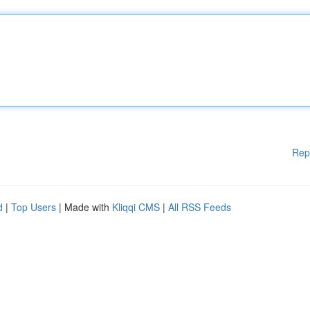
Rep
d
|
Top Users
| Made with
Kliqqi CMS
|
All RSS Feeds