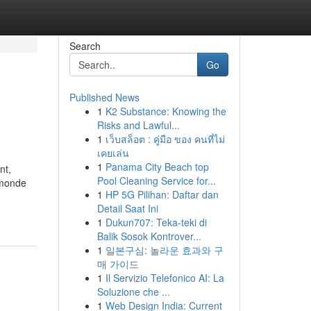
Search
Go
Published News
1
K2 Substance: Knowing the
Risks and Lawful...
1
เว็บสล็อต : คู่มือ ของ คนที่ไม่
เคยเล่น
1
Panama City Beach top
nt,
Pool Cleaning Service for...
 monde
1
HP 5G Pilihan: Daftar dan
Detail Saat Ini
1
Dukun707: Teka-teki di
Balik Sosok Kontrover...
1
일본구심: 놀라운 효과와 구
매 가이드
1
Il Servizio Telefonico AI: La
Soluzione che ...
1
Web Design India: Current