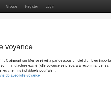
Groups
Register
Login
ie voyance
1, Clairmont-sur-Mer se réveilla par-dessous un ciel d’un bleu importa
ans son manufacture excité, jolie voyance se prépara à recommander sa
 les chemins individuels pourraient
ans-cb-avec-jolie-voyance