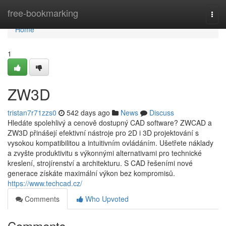
Home
free-bookmarking
Togg
navi
Home
1
ZW3D
tristan7r71zzs0
542 days ago
News
Discuss
Hledáte spolehlivý a cenově dostupný CAD software? ZWCAD a
ZW3D přinášejí efektivní nástroje pro 2D i 3D projektování s
vysokou kompatibilitou a intuitivním ovládáním. Ušetřete náklady
a zvyšte produktivitu s výkonnými alternativami pro technické
kreslení, strojírenství a architekturu. S CAD řešeními nové
generace získáte maximální výkon bez kompromisů.
https://www.techcad.cz/
Comments
Who Upvoted
Comments