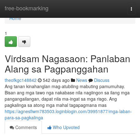
Home
free-bookmarking
Togg
navi
Home
1
Virdsam Nagasaon: Panlaban
Alang sa Pagpanggahan
theofkgc148842
542 days ago
News
Discuss
Ang tanan kinahanglan mag-atubiling mabuting pamumuhay.
Bisan ang mga tawo nga nakabase nila nagiingon sa ilang mga
pangangailangan, dapat nila ma-ingat sa mga risgo. Ang
pagkalinga sa atong mga mahal tagapagmana mas
https://agnesfiwm783503.loginblogin.com/39951877/mga-laban-
para-sa-pagkalinga
Comments
Who Upvoted