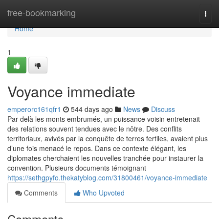
Home
free-bookmarking
Togg
navi
Home
1
Voyance immediate
emperorc161qfr1
544 days ago
News
Discuss
Par delà les monts embrumés, un puissance voisin entretenait
des relations souvent tendues avec le nôtre. Des conflits
territoriaux, avivés par la conquête de terres fertiles, avaient plus
d’une fois menacé le repos. Dans ce contexte élégant, les
diplomates cherchaient les nouvelles tranchée pour instaurer la
convention. Plusieurs documents témoignant
https://sethgpyfo.thekatyblog.com/31800461/voyance-immediate
Comments
Who Upvoted
Comments