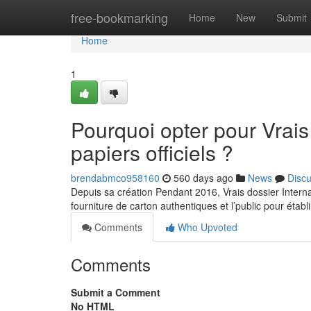
Home
free-bookmarking
Home
New
Submit
Home
1
Pourquoi opter pour Vrai
papiers officiels ?
brendabmco958160
560 days ago
News
Disc
Depuis sa création Pendant 2016, Vrais dossier Intern
fourniture de carton authentiques et l’public pour étab
Comments
Who Upvoted
Comments
Submit a Comment
No HTML