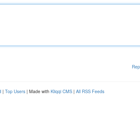
Rep
d
|
Top Users
| Made with
Kliqqi CMS
|
All RSS Feeds