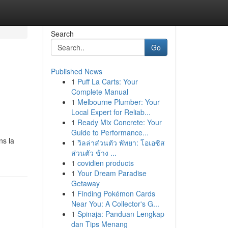
Search
Go
Published News
1
Puff La Carts: Your
Complete Manual
1
Melbourne Plumber: Your
Local Expert for Reliab...
1
Ready Mix Concrete: Your
Guide to Performance...
ns la
1
วิลล่าส่วนตัว พัทยา: โอเอซิส
ส่วนตัว ข้าง ...
1
covidien products
1
Your Dream Paradise
Getaway
1
Finding Pokémon Cards
Near You: A Collector's G...
1
Spinaja: Panduan Lengkap
dan Tips Menang