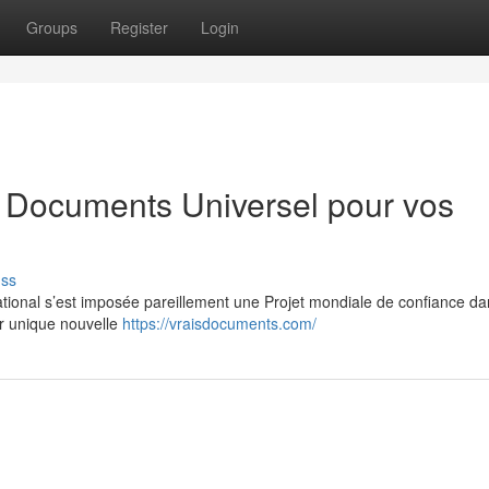
Groups
Register
Login
s Documents Universel pour vos
uss
ational s’est imposée pareillement une Projet mondiale de confiance da
lir unique nouvelle
https://vraisdocuments.com/