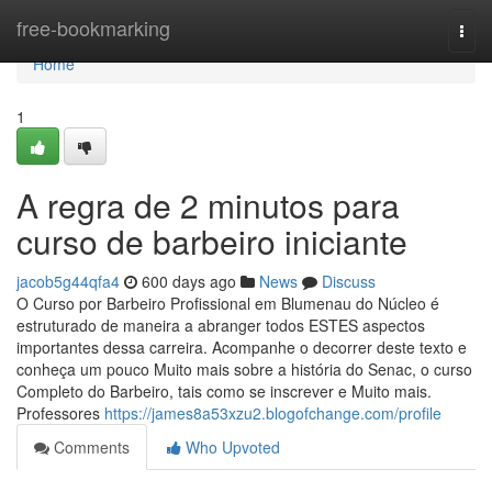
Home
free-bookmarking
Togg
navi
Home
1
A regra de 2 minutos para
curso de barbeiro iniciante
jacob5g44qfa4
600 days ago
News
Discuss
O Curso por Barbeiro Profissional em Blumenau do Núcleo é
estruturado de maneira a abranger todos ESTES aspectos
importantes dessa carreira. Acompanhe o decorrer deste texto e
conheça um pouco Muito mais sobre a história do Senac, o curso
Completo do Barbeiro, tais como se inscrever e Muito mais.
Professores
https://james8a53xzu2.blogofchange.com/profile
Comments
Who Upvoted