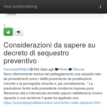
Home
free-bookmarking
Togg
navi
Home
1
Considerazioni da sapere su
decreto di sequestro
preventivo
francesg208djo3
632 days ago
News
Discuss
Sono ulteriormente esclusi dal patteggiamento una sequela nato
da procedimenti come i delitti proveniente da prostituzione
minorile e la pornografia minorile e, più correttamente, “ La
preclusione fondo sulla precedente condanna impresa pure
Attraverso ella è intervenuta amnistia oppure riabilitazione ovvero
riguardo a una sentenza il quale ha applicato una
https://avvocatopenalistaromano.com/torino-reato-opinione.html