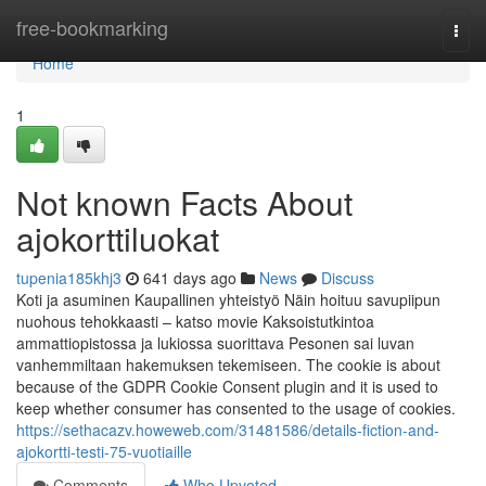
Home
free-bookmarking
Togg
navi
Home
1
Not known Facts About
ajokorttiluokat
tupenia185khj3
641 days ago
News
Discuss
Koti ja asuminen Kaupallinen yhteistyö Näin hoituu savupiipun
nuohous tehokkaasti – katso movie Kaksoistutkintoa
ammattiopistossa ja lukiossa suorittava Pesonen sai luvan
vanhemmiltaan hakemuksen tekemiseen. The cookie is about
because of the GDPR Cookie Consent plugin and it is used to
keep whether consumer has consented to the usage of cookies.
https://sethacazv.howeweb.com/31481586/details-fiction-and-
ajokortti-testi-75-vuotiaille
Comments
Who Upvoted