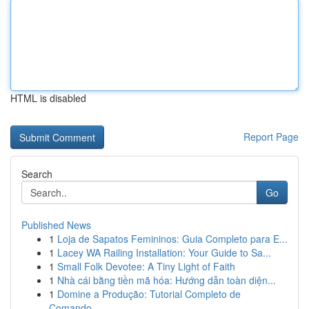
HTML is disabled
Report Page
Search
Go
Published News
1
Loja de Sapatos Femininos: Guia Completo para E...
1
Lacey WA Railing Installation: Your Guide to Sa...
1
Small Folk Devotee: A Tiny Light of Faith
1
Nhà cái bằng tiền mã hóa: Hướng dẫn toàn diện...
1
Domine a Produção: Tutorial Completo de
Comando...